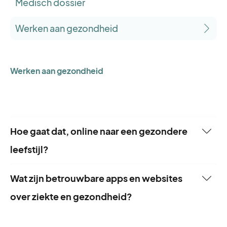
Medisch dossier
Werken aan gezondheid
Werken aan gezondheid
Hoe gaat dat, online naar een gezondere
leefstijl?
Professionele (online) begeleiding kan je helpen
Wat zijn betrouwbare apps en websites
op weg naar een gezonde leefstijl. Door een
over ziekte en gezondheid?
beter voedings- en bewegingspatroon te
Er zijn veel verschillende mogelijkheden om